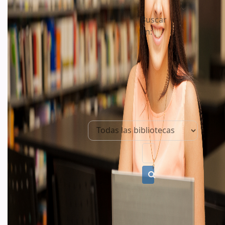
Buscar
en:
Cátalogo
de
bibliotecas
Biblioteca
Digital