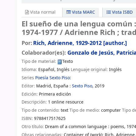
Vista normal
Vista MARC
Vista ISBD
El sueño de una lengua común 
1974-1977 /
Adrienne Rich ; tra
Por:
Rich, Adrienne
, 1929-2012
[author.]
Colaborador(es):
Gonzalo de Jesús, Patrici
Tipo de material:
Texto
Idioma:
Español
,
Inglés
Lenguaje original:
Inglés
Series
Poesía Sexto Piso
:
Editor:
Madrid, España :
Sexto Piso,
2019
Edición:
Primera edición
Descripción:
1 online resource
Tipo de contenido:
text
Tipo de medio:
computer
Tipo d
ISBN:
9788417517625
Otro título:
Dream of a common language : poems, 197
Obras relacionadas:
Container of (work): Rich, Adrien