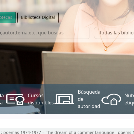
iotecas
Biblioteca Digital
Búsqueda
da
Cursos
Nub
de
a
disponibles
etiq
autoridad
:
poemas 1974-1977 = The dream of a commer language : poems 1