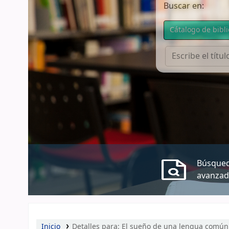
Buscar en:
Cátalogo de bibl
Búsque
avanzad
Inicio
Detalles para:
El sueño de una lengua común 