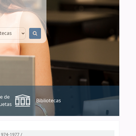
e de
Bibliotecas
uetas
974-1977 /