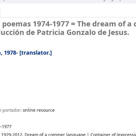
: poemas 1974-1977 = The dream of 
ducción de Patricia Gonzalo de Jesus.
a
, 1978-
[translator.]
e portador:
online resource
4-1977
ne, 1929-2012. Dream of a commer language
|
Container of (express