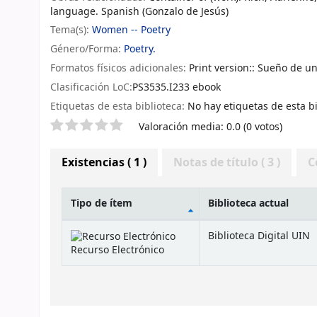
language. Spanish (Gonzalo de Jesús)
Tema(s):
Women -- Poetry
Género/Forma:
Poetry.
Formatos físicos adicionales:
Print version:: Sueño de 
Clasificación LoC:
PS3535.I233 ebook
Etiquetas de esta biblioteca:
No hay etiquetas de esta bi
Valoración
Valoración media: 0.0 (0 votos)
Existencias
( 1 )
Notas de título ( 3 )
C
Tipo de ítem
Biblioteca actual
Existencias
Biblioteca Digital UIN
Recurso Electrónico